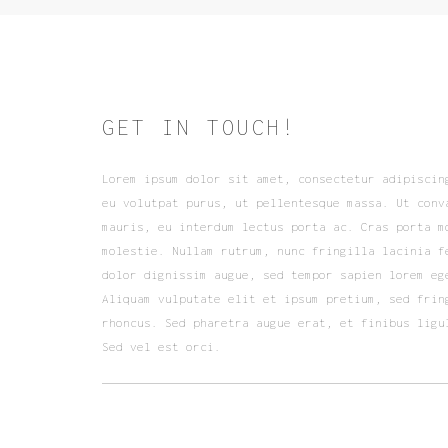
GET IN TOUCH!
Lorem ipsum dolor sit amet, consectetur adipiscin
eu volutpat purus, ut pellentesque massa. Ut conv
mauris, eu interdum lectus porta ac. Cras porta m
molestie. Nullam rutrum, nunc fringilla lacinia f
dolor dignissim augue, sed tempor sapien lorem eg
Aliquam vulputate elit et ipsum pretium, sed frin
rhoncus. Sed pharetra augue erat, et finibus ligu
Sed vel est orci.