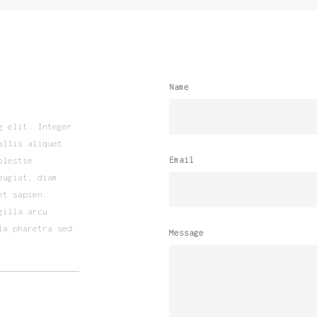
Name
g elit. Integer
allis aliquet
Email
olestie
eugiat, diam
et sapien.
gilla arcu
la pharetra sed.
Message